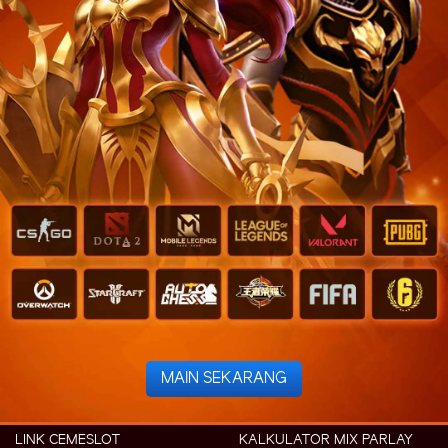
MAIN SEKARANG
LINK CEMESLOT
KALKULATOR MIX PARLAY