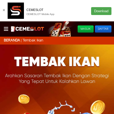
×
CEMESLOT
Download
CEMESLOT Mobile App
MASUK
DAFTAR
Tembak Ikan
BERANDA