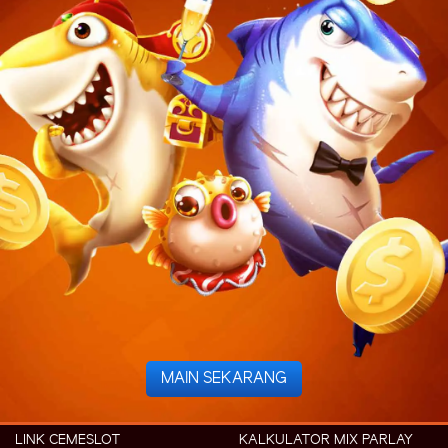
MAIN SEKARANG
LINK CEMESLOT
KALKULATOR MIX PARLAY